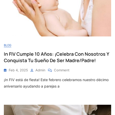
BLOG
In FIV Cumple 10 Años: ¡Celebra Con Nosotros Y
Conquista Tu Sueño De Ser Madre/Padre!
On
Feb 4, 2025
Admin
Comment
In
¡In FIV está de fiesta! Este febrero celebramos nuestro décimo
FIV
Cumple
aniversario ayudando a parejas a
10
Años:
¡Celebra
Con
Nosotros