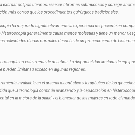
a extirpar pólipos uterinos, resecar fibromas submucosos y corregir anomalí
ón más cortos que los procedimientos quirúrgicos tradicionales.
roscopía ha mejorado significativamente la experiencia del paciente en comp
 la histeroscopía generalmente causa menos molestias y tiene un menor ries
sus actividades diarias normales después de un procedimiento de histerosc
eroscopía no está exenta de desafíos. La disponibilidad limitada de equipo
te pueden limitar su acceso en algunas regiones.
amienta invaluable en el arsenal diagnóstico y terapéutico de los ginecólo
edida que la tecnología continúa avanzando y la capacitación en histerosco
l en la mejora de la salud y el bienestar de las mujeres en todo el mundo