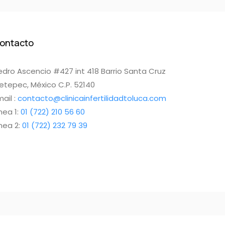
ontacto
edro Ascencio #427 int 418 Barrio Santa Cruz
etepec, México C.P. 52140
ail :
contacto@clinicainfertilidadtoluca.com
nea 1:
01 (722) 210 56 60
ínea 2:
01 (722) 232 79 39