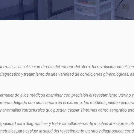
rmite la visualización directa del interior del útero, ha revolucionado el c
 diagnóstico y tratamiento de una variedad de condiciones ginecológicas, así
 permitiendo a los médicos examinar con precisión el revestimiento uterino
mento delgado con una cámara en el extremo, los médicos pueden explorar el
y anomalías estructurales que pueden causar síntomas como sangrado anorma
capacidad para diagnosticar y tratar simultáneamente muchas afecciones ut
etriales para evaluar la salud del revestimiento uterino y diagnosticar con