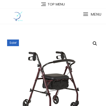
Skip
TOP MENU
to
content
MENU
Sale!