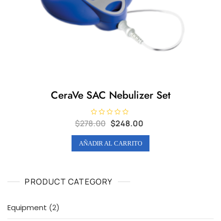
CeraVe SAC Nebulizer Set
Original
Current
V
$
278.00
$
248.00
a
price
price
l
o
was:
is:
AÑADIR AL CARRITO
r
$278.00.
$248.00.
a
d
o
e
n
PRODUCT CATEGORY
0
d
e
5
2
Equipment
2
productos