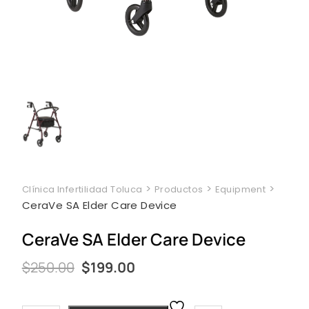
>
>
>
Clínica Infertilidad Toluca
Productos
Equipment
CeraVe SA Elder Care Device
CeraVe SA Elder Care Device
Original
Current
$
250.00
$
199.00
price
price
was:
is:
$250.00.
$199.00.