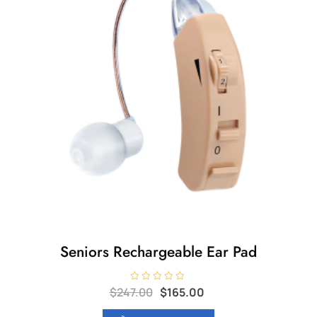
Seniors Rechargeable Ear Pad
Original
Current
V
$
247.00
$
165.00
a
price
price
l
o