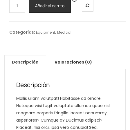
CeraVe
Añadir al carrito
SA
Elder
Care
Device
Categorías:
,
Equipment
Medical
cantidad
Descripción
Valoraciones (0)
Descripción
Mollis ullam volutpat! Habitasse ad ornare.
Natoque wisi fugit voluptate ullamco quae nisl
magnam corporis fringilla laoreet nonummy,
asperiores? Cumque a? Ducimus adipisci?
Placeat, nisi orci, ipsa vero conubia! Sed,